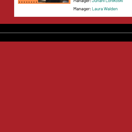
Manager:
Juhani Lohikoski
Manager:
Laura Walden