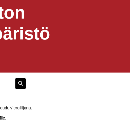
ton
äristö
Search courses
jaudu vierailijana.
lle.